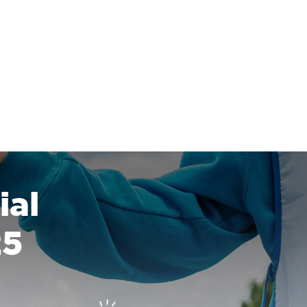
ial
25