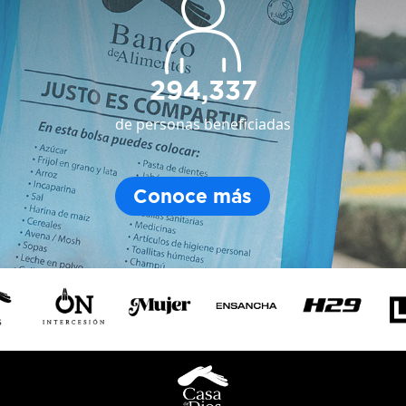
294,337
de personas beneficiadas
Conoce más