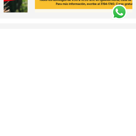
Próximos eventos
Prematrimoniales – Agosto 2026
Fecha:
08/08/2026
Hora:
7:30 am - 7:00 pm
Más información