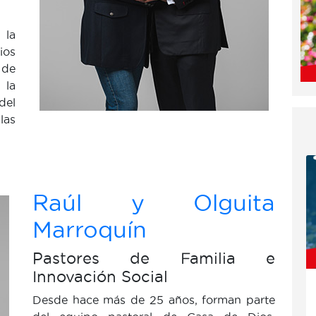
la
ios
 de
 la
del
las
Raúl y Olguita
Marroquín
Pastores de Familia e
Innovación Social
Desde hace más de 25 años, forman parte