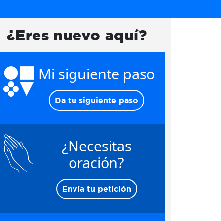
¿Eres nuevo aquí?
Mi siguiente paso
Da tu siguiente paso
¿Necesitas
oración?
Envía tu petición