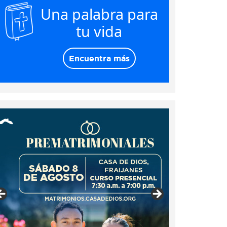
Una palabra para
tu vida
Encuentra más