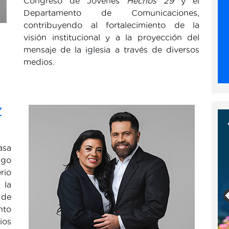
Congreso de Jóvenes
Hechos 29
y el
Departamento de Comunicaciones,
contribuyendo al fortalecimiento de la
visión institucional y a la proyección del
mensaje de la iglesia a través de diversos
medios.
z
asa
ugo
rio
 la
 de
nto
ios