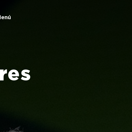
Menú
res