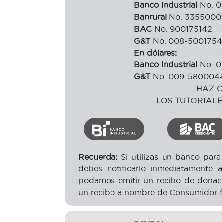
Banco Industrial
No. 0
Banrural
No. 3355000
BAC
No. 900175142
G&T
No. 008-5001754
En dólares:
Banco Industrial
No. 0
G&T
No. 009-580004
HAZ C
LOS TUTORIAL
Recuerda:
Si utilizas un banco para
debes notificarlo inmediatamente 
podamos emitir un recibo de donació
un recibo a nombre de Consumidor fi