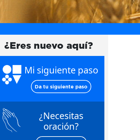
¿Eres nuevo aquí?
Mi siguiente paso
Da tu siguiente paso
¿Necesitas
oración?