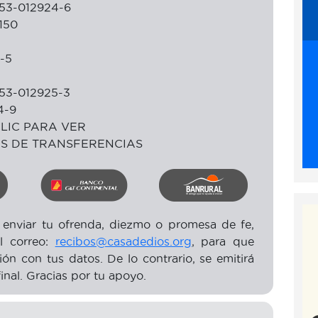
53-012924-6
150
-5
53-012925-3
4-9
LIC PARA VER
ES DE TRANSFERENCIAS
 enviar tu ofrenda, diezmo o promesa de fe,
al correo:
recibos@casadedios.org
, para que
n con tus datos. De lo contrario, se emitirá
nal. Gracias por tu apoyo.