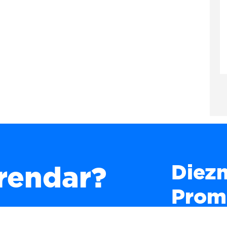
Diezm
rendar?
Prom
to; el
enda. Te