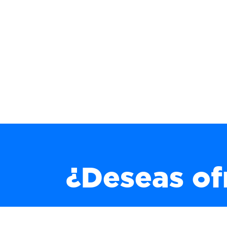
¿Deseas of
Jehová te oiga en el día de conflic
nombre del Dios de Jacob te defi