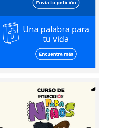
Envía tu petición
Una palabra para
tu vida
Encuentra más