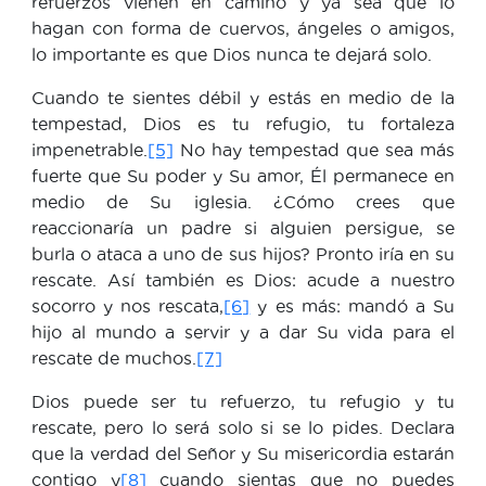
refuerzos vienen en camino y ya sea que lo
hagan con forma de cuervos, ángeles o amigos,
lo importante es que Dios nunca te dejará solo.
Cuando te sientes débil y estás en medio de la
tempestad, Dios es tu refugio, tu fortaleza
impenetrable.
[5]
No hay tempestad que sea más
fuerte que Su poder y Su amor, Él permanece en
medio de Su iglesia. ¿Cómo crees que
reaccionaría un padre si alguien persigue, se
burla o ataca a uno de sus hijos? Pronto iría en su
rescate. Así también es Dios: acude a nuestro
socorro y nos rescata,
[6]
y es más: mandó a Su
hijo al mundo a servir y a dar Su vida para el
rescate de muchos.
[7]
Dios puede ser tu refuerzo, tu refugio y tu
rescate, pero lo será solo si se lo pides. Declara
que la verdad del Señor y Su misericordia estarán
contigo y
[8]
cuando sientas que no puedes