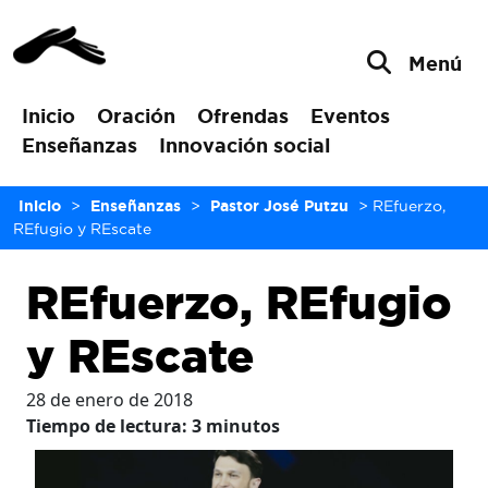
Menú
Inicio
Oración
Ofrendas
Eventos
Enseñanzas
Innovación social
Inicio
>
Enseñanzas
>
Pastor José Putzu
>
REfuerzo,
REfugio y REscate
REfuerzo, REfugio
y REscate
28 de enero de 2018
Tiempo de lectura:
3
minutos