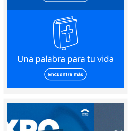
Una palabra para tu vida
Encuentra más