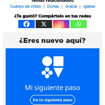
Temas relacionados:
|
|
|
Cuerpo de cristo
Dones
Gracia
Iglesia
¿Te gustó? Compártelo en tus redes
¿Eres nuevo aquí?
Mi siguiente paso
Da tu siguiente paso