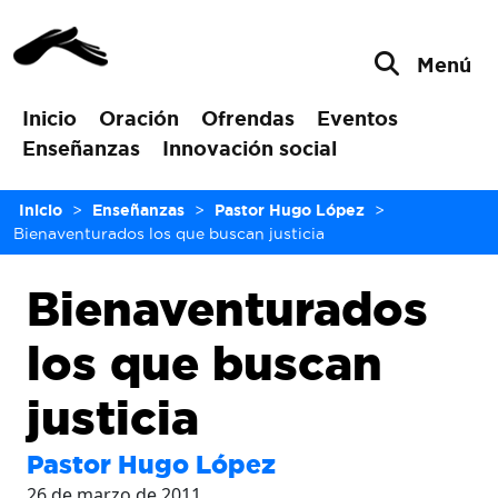
Menú
Inicio
Oración
Ofrendas
Eventos
Enseñanzas
Innovación social
Inicio
>
Enseñanzas
>
Pastor Hugo López
>
Bienaventurados los que buscan justicia
Bienaventurados
los que buscan
justicia
Pastor Hugo López
26 de marzo de 2011