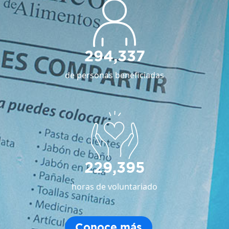
294,337
de personas beneficiadas
229,395
horas de voluntariado
Conoce más