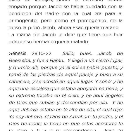
enojado porque Jacob se había quedado con la
bendición del Padre con la cual era para al
primogénito, pero como el primogénito no la
quiso la pidió Jacob, ahora Esaú quería matarlo.
La mamá de Jacob le dice que tiene que huir
porque su hermano quería matarlo.
Génesis 28:10-22
Salió, pues, Jacob de
Beerseba, y fue a Harán. Y llegó a un cierto lugar,
y durmió allí, porque ya el sol se había puesto; y
tomó de las piedras de aquel paraje y puso a su
cabecera, y se acostó en aquel lugar. Y soñó: y he
aquí una escalera que estaba apoyada en tierra, y
su extremo tocaba en el cielo; y he aquí ángeles
de Dios que subían y descendían por ella. Y he
aquí, Jehová estaba en lo alto de ella, el cual dijo:
Yo soy Jehová, el Dios de Abraham tu padre, y el
Dios de Isaac; la tierra en que estás acostado te
la daré a ti y a tu descendencia. Será tu