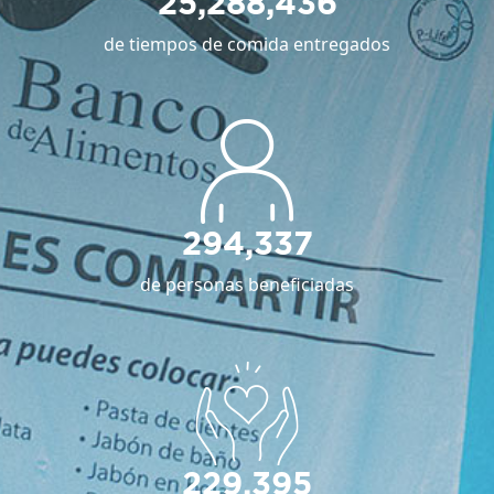
25,288,436
de tiempos de comida entregados
294,337
de personas beneficiadas
229,395