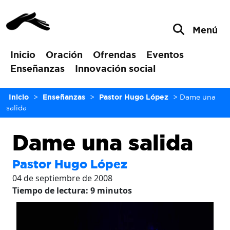
Menú
Inicio
Oración
Ofrendas
Eventos
Enseñanzas
Innovación social
Inicio
>
Enseñanzas
>
Pastor Hugo López
>
Dame una
salida
Dame una salida
Pastor Hugo López
04 de septiembre de 2008
Tiempo de lectura:
9
minutos