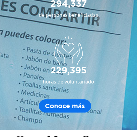
294,337
de personas beneficiadas
229,395
horas de voluntariado
Conoce más