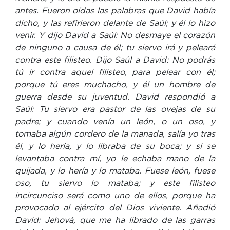
antes. Fueron oídas las palabras que David había
dicho, y las refirieron delante de Saúl; y él lo hizo
venir. Y dijo David a Saúl: No desmaye el corazón
de ninguno a causa de él; tu siervo irá y peleará
contra este filisteo. Dijo Saúl a David: No podrás
tú ir contra aquel filisteo, para pelear con él;
porque tú eres muchacho, y él un hombre de
guerra desde su juventud. David respondió a
Saúl: Tu siervo era pastor de las ovejas de su
padre; y cuando venía un león, o un oso, y
tomaba algún cordero de la manada, salía yo tras
él, y lo hería, y lo libraba de su boca; y si se
levantaba contra mí, yo le echaba mano de la
quijada, y lo hería y lo mataba. Fuese león, fuese
oso, tu siervo lo mataba; y este filisteo
incircunciso será como uno de ellos, porque ha
provocado al ejército del Dios viviente. Añadió
David: Jehová, que me ha librado de las garras