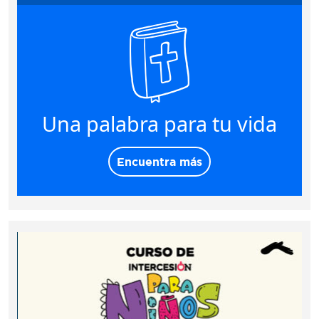
Una palabra para tu vida
Encuentra más