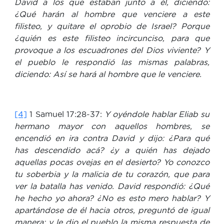
David a los que estaban junto a él, diciendo:
¿Qué harán al hombre que venciere a este
filisteo, y quitare el oprobio de Israel? Porque
¿quién es este filisteo incircunciso, para que
provoque a los escuadrones del Dios viviente? Y
el pueblo le respondió las mismas palabras,
diciendo: Así se hará al hombre que le venciere.
[4]
1 Samuel 17:28-37:
Y oyéndole hablar Eliab su
hermano mayor con aquellos hombres, se
encendió en ira contra David y dijo: ¿Para qué
has descendido acá? ¿y a quién has dejado
aquellas pocas ovejas en el desierto? Yo conozco
tu soberbia y la malicia de tu corazón, que para
ver la batalla has venido. David respondió: ¿Qué
he hecho yo ahora? ¿No es esto mero hablar? Y
apartándose de él hacia otros, preguntó de igual
manera; y le dio el pueblo la misma respuesta de