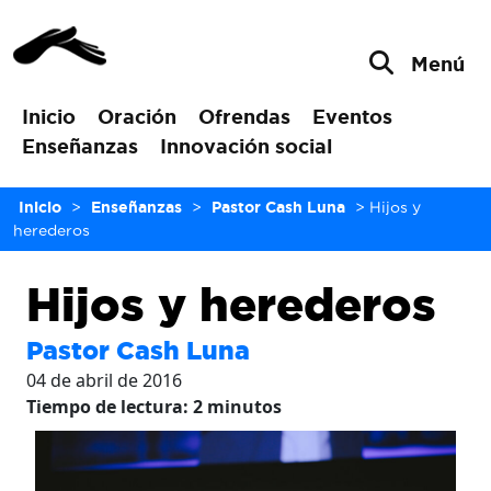
Menú
Inicio
Oración
Ofrendas
Eventos
Enseñanzas
Innovación social
Inicio
>
Enseñanzas
>
Pastor Cash Luna
>
Hijos y
herederos
Hijos y herederos
Pastor Cash Luna
04 de abril de 2016
Tiempo de lectura:
2
minutos