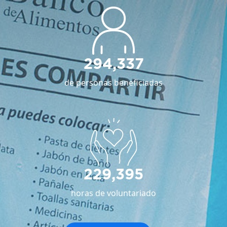
294,337
de personas beneficiadas
229,395
horas de voluntariado