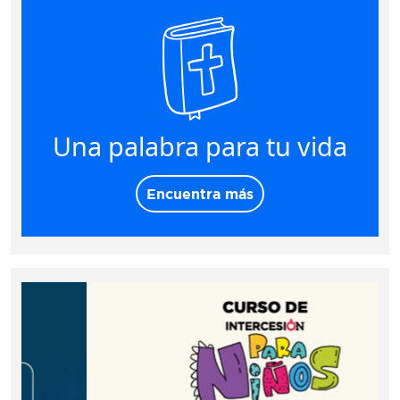
Una palabra para tu vida
Encuentra más