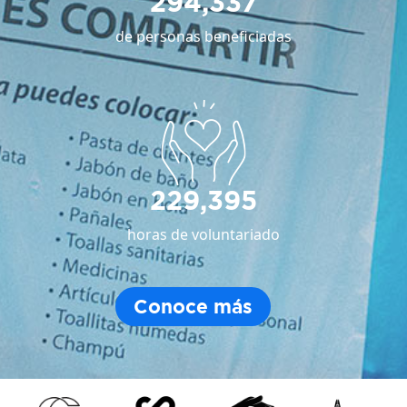
294,337
de personas beneficiadas
229,395
horas de voluntariado
Conoce más