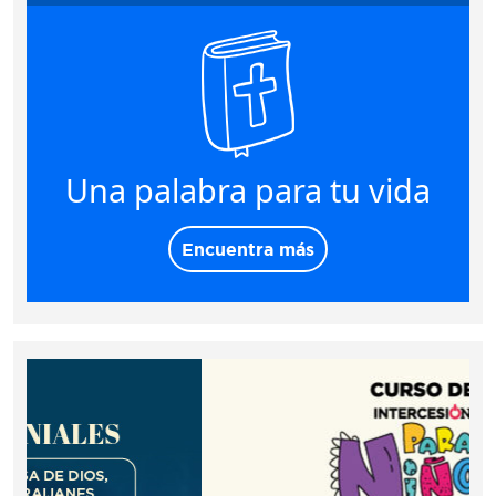
Una palabra para tu vida
Encuentra más