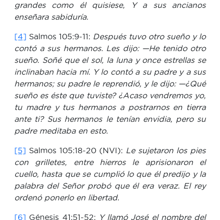
grandes como él quisiese, Y a sus ancianos
enseñara sabiduría.
[4]
Salmos 105:9-11:
Después tuvo otro sueño y lo
contó a sus hermanos. Les dijo:
—He tenido otro
sueño. Soñé que el sol, la luna y once estrellas se
inclinaban hacia mí. Y lo contó a su padre y a sus
hermanos; su padre le reprendió, y le dijo: —¿Qué
sueño es éste que tuviste? ¿Acaso vendremos yo,
tu madre y tus hermanos a postrarnos en tierra
ante ti? Sus hermanos le tenían envidia, pero su
padre meditaba en esto.
[5]
Salmos 105:18-20 (NVI):
Le sujetaron los pies
con grilletes,
entre hierros le aprisionaron el
cuello, hasta que se cumplió lo que él predijo y la
palabra del Señor probó que él era veraz. El rey
ordenó ponerlo en libertad.
[6]
Génesis 41:51-52:
Y llamó José el nombre del