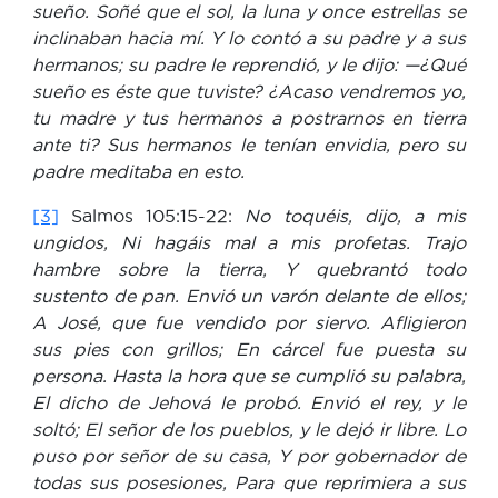
sueño. Soñé que el sol, la luna y once estrellas se
inclinaban hacia mí. Y lo contó a su padre y a sus
hermanos; su padre le reprendió, y le dijo: —¿Qué
sueño es éste que tuviste? ¿Acaso vendremos yo,
tu madre y tus hermanos a postrarnos en tierra
ante ti? Sus hermanos le tenían envidia, pero su
padre meditaba en esto.
[3]
Salmos 105:15-22:
No toquéis, dijo, a mis
ungidos,
Ni hagáis mal a mis profetas. Trajo
hambre sobre la tierra, Y quebrantó todo
sustento de pan. Envió un varón delante de ellos;
A José, que fue vendido por siervo. Afligieron
sus pies con grillos; En cárcel fue puesta su
persona. Hasta la hora que se cumplió su palabra,
El dicho de Jehová le probó. Envió el rey, y le
soltó; El señor de los pueblos, y le dejó ir libre. Lo
puso por señor de su casa, Y por gobernador de
todas sus posesiones, Para que reprimiera a sus