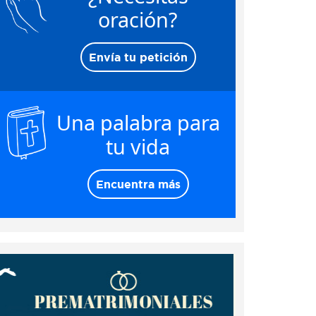
oración?
Envía tu petición
Una palabra para
tu vida
Encuentra más