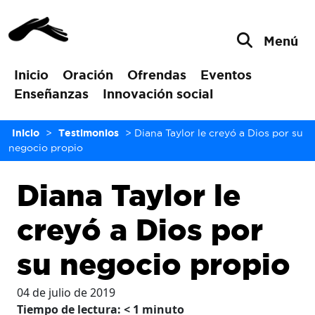
Menú
Inicio
Oración
Ofrendas
Eventos
Enseñanzas
Innovación social
Inicio
>
Testimonios
>
Diana Taylor le creyó a Dios por su
negocio propio
Diana Taylor le
creyó a Dios por
su negocio propio
04 de julio de 2019
Tiempo de lectura:
< 1
minuto