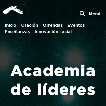
Menú
Inicio
Oración
Ofrendas
Eventos
Enseñanzas
Innovación social
Academia
de líderes