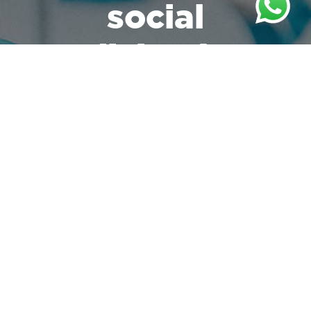
social
a diciembre
del 2025
25,288,436
de tiempos de comida entregados