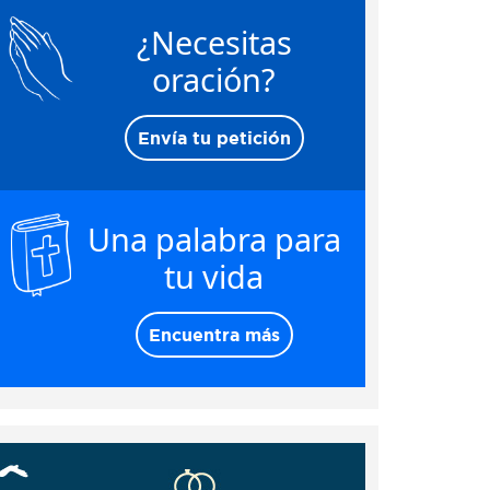
¿Necesitas
oración?
Envía tu petición
Una palabra para
tu vida
Encuentra más