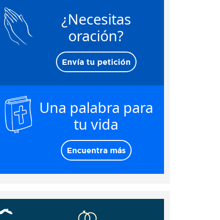
¿Necesitas
oración?
Envía tu petición
Una palabra para
tu vida
Encuentra más