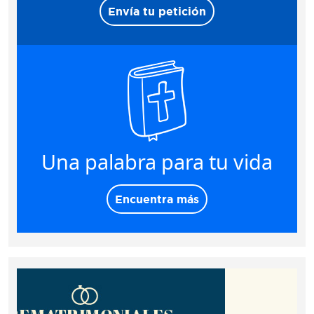
Envía tu petición
Una palabra para tu vida
Encuentra más