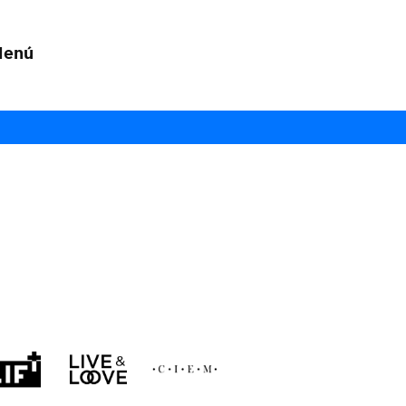
Menú
s