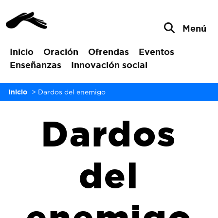
Menú
Inicio
Oración
Ofrendas
Eventos
Enseñanzas
Innovación social
Inicio
>
Dardos del enemigo
Dardos
del
enemigo