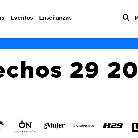
as
Eventos
Enseñanzas
echos 29 20