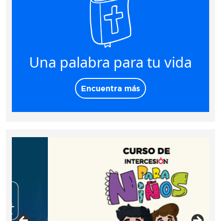
Una palabra para tu vida
Encuentra más