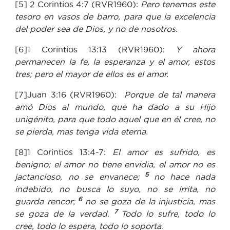
[5] 2 Corintios 4:7 (RVR1960):
Pero tenemos este
tesoro en vasos de barro, para que la excelencia
del poder sea de Dios, y no de nosotros.
[6]1 Corintios 13:13 (RVR1960):
Y ahora
permanecen la fe, la esperanza y el amor, estos
tres; pero el mayor de ellos es el amor.
[7]Juan 3:16 (RVR1960):
Porque de tal manera
amó Dios al mundo, que ha dado a su Hijo
unigénito, para que todo aquel que en él cree, no
se pierda, mas tenga vida eterna.
[8]1 Corintios 13:4-7:
El amor es sufrido, es
benigno; el amor no tiene envidia, el amor no es
5
jactancioso, no se envanece;
no hace nada
indebido, no busca lo suyo, no se irrita, no
6
guarda rencor;
no se goza de la injusticia, mas
7
se goza de la verdad.
Todo lo sufre, todo lo
cree, todo lo espera, todo lo soporta
.