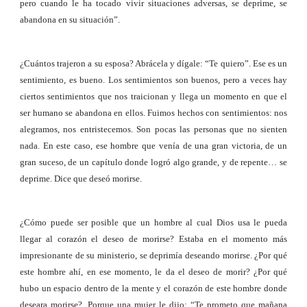
pero cuando le ha tocado vivir situaciones adversas, se deprime, se
abandona en su situación”.
¿Cuántos trajeron a su esposa? Abrácela y dígale: “Te quiero”. Ese es un
sentimiento, es bueno. Los sentimientos son buenos, pero a veces hay
ciertos sentimientos que nos traicionan y llega un momento en que el
ser humano se abandona en ellos. Fuimos hechos con sentimientos: nos
alegramos, nos entristecemos. Son pocas las personas que no sienten
nada. En este caso, ese hombre que venía de una gran victoria, de un
gran suceso, de un capítulo donde logró algo grande, y de repente… se
deprime. Dice que deseó morirse.
¿Cómo puede ser posible que un hombre al cual Dios usa le pueda
llegar al corazón el deseo de morirse? Estaba en el momento más
impresionante de su ministerio, se deprimía deseando morirse. ¿Por qué
este hombre ahí, en ese momento, le da el deseo de morir? ¿Por qué
hubo un espacio dentro de la mente y el corazón de este hombre donde
deseara morirse?. Porque una mujer le dijo: “Te prometo que mañana