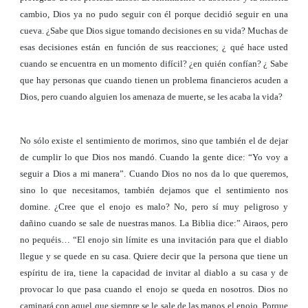
cambio, Dios ya no pudo seguir con él porque decidió seguir en una
cueva. ¿Sabe que Dios sigue tomando decisiones en su vida? Muchas de
esas decisiones están en función de sus reacciones; ¿ qué hace usted
cuando se encuentra en un momento difícil? ¿en quién confían? ¿ Sabe
que hay personas que cuando tienen un problema financieros acuden a
Dios, pero cuando alguien los amenaza de muerte, se les acaba la vida?
No sólo existe el sentimiento de morirnos, sino que también el de dejar
de cumplir lo que Dios nos mandó. Cuando la gente dice: “Yo voy a
seguir a Dios a mi manera”. Cuando Dios no nos da lo que queremos,
sino lo que necesitamos, también dejamos que el sentimiento nos
domine. ¿Cree que el enojo es malo? No, pero sí muy peligroso y
dañino cuando se sale de nuestras manos. La Biblia dice:” Airaos, pero
no pequéis… “El enojo sin límite es una invitación para que el diablo
llegue y se quede en su casa. Quiere decir que la persona que tiene un
espíritu de ira, tiene la capacidad de invitar al diablo a su casa y de
provocar lo que pasa cuando el enojo se queda en nosotros. Dios no
caminará con aquel que siempre se le sale de las manos el enojo. Porque