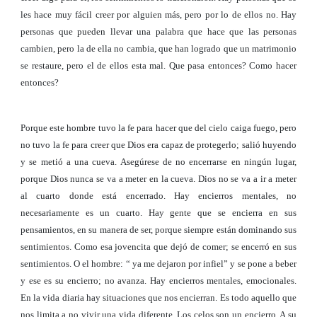
les hace muy fácil creer por alguien más, pero por lo de ellos no. Hay
personas que pueden llevar una palabra que hace que las personas
cambien, pero la de ella no cambia, que han logrado que un matrimonio
se restaure, pero el de ellos esta mal. Que pasa entonces? Como hacer
entonces?
Porque este hombre tuvo la fe para hacer que del cielo caiga fuego, pero
no tuvo la fe para creer que Dios era capaz de protegerlo; salió huyendo
y se metió a una cueva. Asegúrese de no encerrarse en ningún lugar,
porque Dios nunca se va a meter en la cueva. Dios no se va a ir a meter
al cuarto donde está encerrado. Hay encierros mentales, no
necesariamente es un cuarto. Hay gente que se encierra en sus
pensamientos, en su manera de ser, porque siempre están dominando sus
sentimientos. Como esa jovencita que dejó de comer; se encerró en sus
sentimientos. O el hombre: “ ya me dejaron por infiel” y se pone a beber
y ese es su encierro; no avanza. Hay encierros mentales, emocionales.
En la vida diaria hay situaciones que nos encierran. Es todo aquello que
nos limita a no vivir una vida diferente. Los celos son un encierro. A su