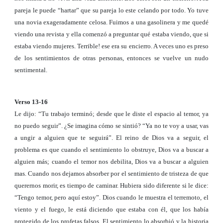
pareja le puede “hartar” que su pareja lo este celando por todo. Yo tuve
una novia exageradamente celosa. Fuimos a una gasolinera y me quedé
viendo una revista y ella comenzó a preguntar qué estaba viendo, que si
estaba viendo mujeres. Terrible! ese era su encierro. A veces uno es preso
de los sentimientos de otras personas, entonces se vuelve un nudo
sentimental.
Verso 13-16
Le dijo: “Tu trabajo terminó; desde que le diste el espacio al temor, ya
no puedo seguir”. ¿Se imagina cómo se sintió? “Ya no te voy a usar, vas
a ungir a alguien que te seguirá”. El reino de Dios va a seguir, el
problema es que cuando el sentimiento lo obstruye, Dios va a buscar a
alguien más; cuando el temor nos debilita, Dios va a buscar a alguien
mas. Cuando nos dejamos absorber por el sentimiento de tristeza de que
querernos morir, es tiempo de caminar. Hubiera sido diferente si le dice:
“Tengo temor, pero aquí estoy”. Dios cuando le muestra el terremoto, el
viento y el fuego, le está diciendo que estaba con él, que los había
protegido de los profetas falsos. El sentimiento lo absorbió y la historia