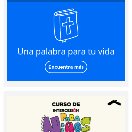
Una palabra para tu vida
Encuentra más