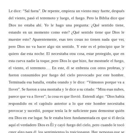
Le dice: “Sal fuera”. De repente, empieza un viento muy fuerte, después
del viento, pasó el terremoto y luego, el fuego. Pero la Biblia dice que
Dios no estaba ahí. Yo le hago una pregunta: ¿Qué sentido tiene,
estando en un momento como este? ¿Qué sentido tiene que Dios le
muestre esto? Aparentemente, esas tres cosas no tienen nada que ver,
pero Dios no va hacer algo sin sentido. Y este es el principio que le
quiero dar esta noche. El necesitaba otra cosa, estar protegido, que en
esta cueva nadie la toque, pero Dios lo que hizo, fue mostrarle el fuego,
el viento, el terremoto…. En este, él se enfrenta con otros profetas, y
fueron consumidos por fuego del cielo provocado por este hombre.
Terminada esa batalla, estaba orando y le dice: “Vámonos porque va a
llover”. Se fueron a una montaña y le dice a su criado: “Mira esas nubes,
parece que va a llover”; la cosa es que llovió. Entendí algo: “Dios había
respondido en el capítulo anterior a lo que este hombre necesitaba
provocar y sucedió, porque tenía la fe suficiente para demostrar quién
era Dios en ese lugar. Su fe estaba bien fundamentada en que si él decía
aquí el verdadero Dios es Él y cayó fuego del cielo, pero cuando le tocó
creer algo para él, los sentimientos lo traicionaron. Hay personas que se