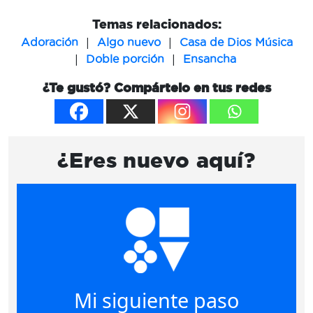
Temas relacionados:
|
|
Adoración
Algo nuevo
Casa de Dios Música
|
|
Doble porción
Ensancha
¿Te gustó? Compártelo en tus redes
¿Eres nuevo aquí?
Mi siguiente paso