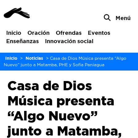
Menú
Inicio
Oración
Ofrendas
Eventos
Enseñanzas
Innovación social
Inicio
>
Noticias
>
Casa de Dios Música presenta “Algo
Nuevo” junto a Matamba, PHE y Sofía Paniagua
Casa de Dios
Música presenta
“Algo Nuevo”
junto a Matamba,