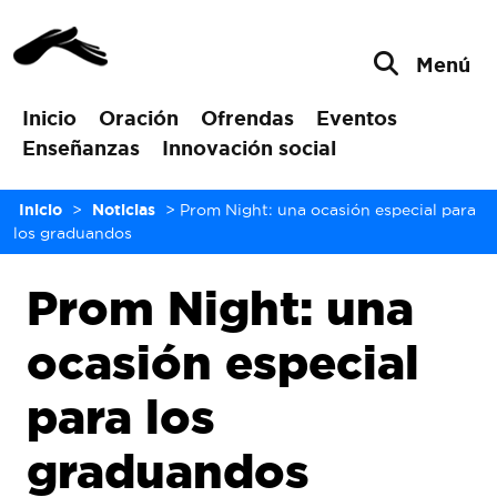
Menú
Inicio
Oración
Ofrendas
Eventos
Enseñanzas
Innovación social
Inicio
>
Noticias
>
Prom Night: una ocasión especial para
los graduandos
Prom Night: una
ocasión especial
para los
graduandos