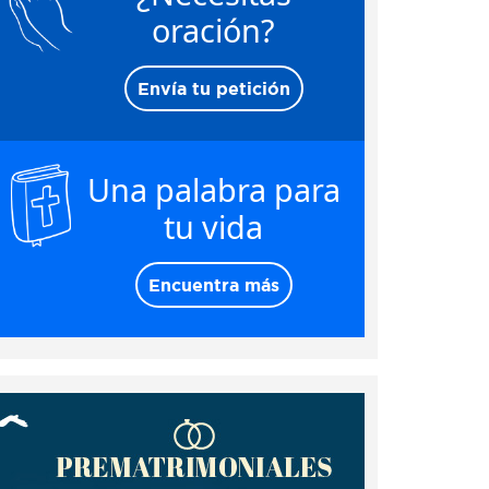
oración?
Envía tu petición
Una palabra para
tu vida
Encuentra más