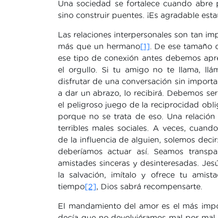
Una sociedad se fortalece cuando abre p
sino construir puentes. ¡Es agradable est
Las relaciones interpersonales son tan im
más que un hermano
[1]
. De ese tamaño d
ese tipo de conexión antes debemos apr
el orgullo. Si tu amigo no te llama, ll
disfrutar de una conversación sin importa
a dar un abrazo, lo recibirá. Debemos ser
el peligroso juego de la reciprocidad o
porque no se trata de eso. Una relación
terribles males sociales. A veces, cuan
de la influencia de alguien, solemos deci
deberíamos actuar así. Seamos transpa
amistades sinceras y desinteresadas. Jes
la salvación, imítalo y ofrece tu amis
tiempo
[2]
, Dios sabrá recompensarte.
El mandamiento del amor es el más impo
decía que no devolviéramos mal por mal