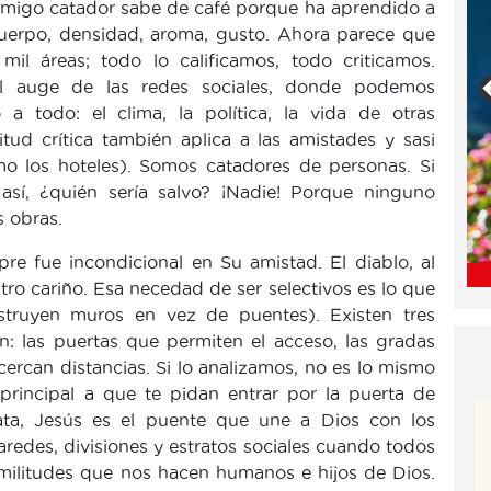
 amigo catador sabe de café porque ha aprendido a
cuerpo, densidad, aroma, gusto. Ahora parece que
l áreas; todo lo calificamos, todo criticamos.
al auge de las redes sociales, donde podemos
o a todo: el clima, la política, la vida de otras
tud crítica también aplica a las amistades y sasi
omo los hoteles). Somos catadores de personas. Si
sí, ¿quién sería salvo? ¡Nadie! Porque ninguno
s obras.
re fue incondicional en Su amistad. El diablo, al
ro cariño. Esa necedad de ser selectivos es lo que
struyen muros en vez de puentes). Existen tres
: las puertas que permiten el acceso, las gradas
ercan distancias. Si lo analizamos, no es lo mismo
principal a que te pidan entrar por la puerta de
rata, Jesús es el puente que une a Dios con los
redes, divisiones y estratos sociales cuando todos
imilitudes que nos hacen humanos e hijos de Dios.