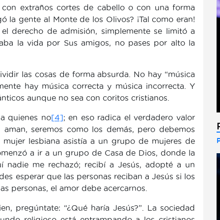
a, con extraños cortes de cabello o con una forma
gó la gente al Monte de los Olivos? ¡Tal como eran!
 el derecho de admisión, simplemente se limitó a
daba la vida por Sus amigos, no pases por alto la
ividir las cosas de forma absurda. No hay “música
mente hay música correcta y música incorrecta. Y
ánticos aunque no sea con coritos cristianos.
a quienes no
[4]
; en eso radica el verdadero valor
os aman, seremos como los demás, pero debemos
 mujer lesbiana asistía a un grupo de mujeres de
omenzó a ir a un grupo de Casa de Dios, donde la
í nadie me rechazó; recibí a Jesús, adopté a un
edes esperar que las personas reciban a Jesús si los
las personas, el amor debe acercarnos.
en, pregúntate: “¿Qué haría Jesús?”. La sociedad
undo religioso está entrampando a los cristianos