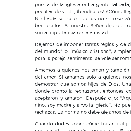
puerta de la iglesia entra gente tatuad
peculiar de vestir, ¡bendícelos! ¿Cómo lle
No había selección, Jesús no se reservó
bendecirlos. Si nuestro Señor dijo que 
suma importancia de la amistad.
Dejemos de imponer tantas reglas y de d
del mundo” o “música cristiana”, simple
para la pareja sentimental se vale ser rom
Amemos a quienes nos aman y también 
del amor. Si amamos solo a quienes n
demostrar que somos hijos de Dios. Una
donde pronto la rechazaron, entonces, c
aceptaron y amaron. Después dijo: “Aqu
niño, soy madre y sirvo la iglesia”. No pu
rechazas. La norma no debe alejarnos de 
Cuando dudes sobre cómo tratar a algui
nos desafía a ser más compasivos. El m