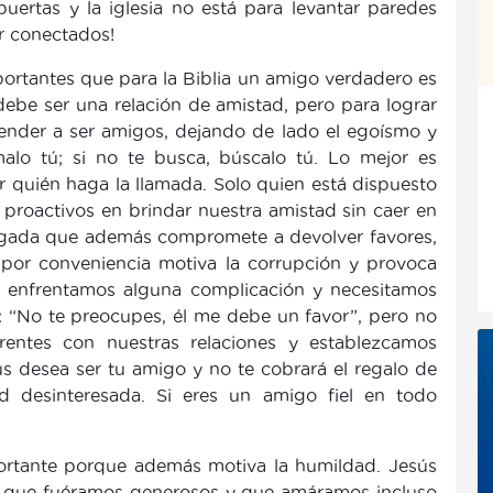
uertas y la iglesia no está para levantar paredes
ar conectados!
portantes que para la Biblia un amigo verdadero es
ebe ser una relación de amistad, pero para lograr
ender a ser amigos, dejando de lado el egoísmo y
ámalo tú; si no te busca, búscalo tú. Lo mejor es
r quién haga la llamada. Solo quien está dispuesto
 proactivos en brindar nuestra amistad sin caer en
bligada que además compromete a devolver favores,
 por conveniencia motiva la corrupción y provoca
do enfrentamos alguna complicación y necesitamos
r: “No te preocupes, él me debe un favor”, pero no
rentes con nuestras relaciones y establezcamos
ús desea ser tu amigo y no te cobrará el regalo de
tad desinteresada. Si eres un amigo fiel en todo
rtante porque además motiva la humildad. Jesús
, que fuéramos generosos y que amáramos incluso