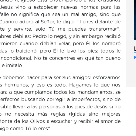
esús vino a establecer nuevas normas para las
 falle no significa que sea un mal amigo, sino que
uando adoro al Señor, le digo: “Tienes delante de
e y servirte, solo Tú me puedes transformar”.
es débiles: Pedro lo negó, y sin embargo recibió
durmieron cuando debían velar, pero Él los nombró
as lo traicionó, pero Él le lavó los pies; todos le
 incondicional. No te concentres en qué tan bueno
e imítalo.
é debemos hacer para ser Sus amigos: esforzarnos
ros hermanos, y eso es todo. Hagamos lo que nos
erara a que cumplamos todos los mandamientos, se
perfectos buscando corregir a imperfectos, sino de
ble llevar a las personas a los pies de Jesús si no
 no necesita más reglas rígidas sino mejores
onte de los Olivos a escuchar y recibir el amor de
igo como Tú lo eres”.