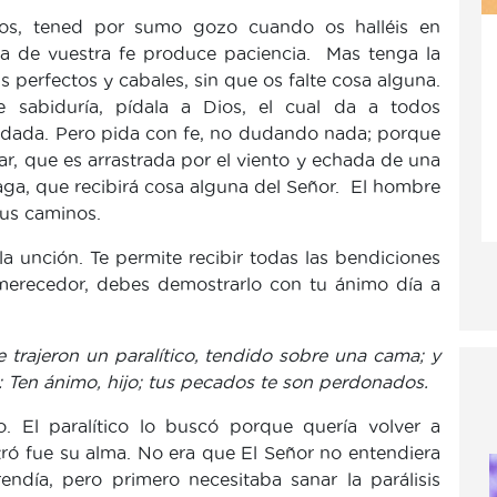
os, tened por sumo gozo cuando os halléis en
ba de vuestra fe produce paciencia. Mas tenga la
 perfectos y cabales, sin que os falte cosa alguna.
e sabiduría, pídala a Dios, el cual da a todos
á dada. Pero pida con fe, no dudando nada; porque
r, que es arrastrada por el viento y echada de una
haga, que recibirá cosa alguna del Señor. El hombre
sus caminos.
la unción. Te permite recibir todas las bendiciones
s merecedor, debes demostrarlo con tu ánimo día a
 trajeron un paralítico, tendido sobre una cama; y
ico: Ten ánimo, hijo; tus pecados te son perdonados.
 El paralítico lo buscó porque quería volver a
tró fue su alma. No era que El Señor no entendiera
ndía, pero primero necesitaba sanar la parálisis