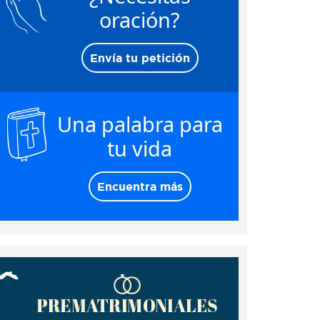
oración?
Envía tu petición
Una palabra para
tu vida
Encuentra más