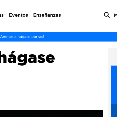
as
Eventos
Enseñanzas
¡Anímese, hágase porras!
 hágase