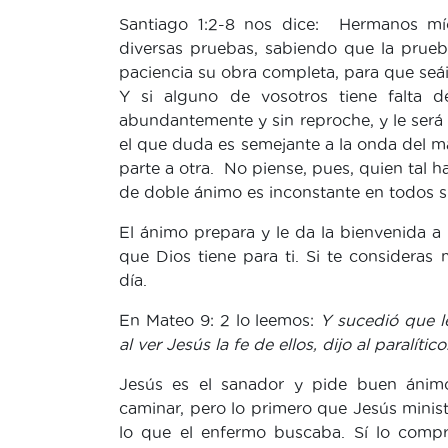
Santiago 1:2-8 nos dice: Hermanos mí
diversas pruebas, sabiendo que la prue
paciencia su obra completa, para que seáis
Y si alguno de vosotros tiene falta d
abundantemente y sin reproche, y le ser
el que duda es semejante a la onda del ma
parte a otra. No piense, pues, quien tal 
de doble ánimo es inconstante en todos 
El ánimo prepara y le da la bienvenida a 
que Dios tiene para ti. Si te considera
día.
En Mateo 9: 2 lo leemos:
Y sucedió que le
al ver Jesús la fe de ellos, dijo al paralít
Jesús es el sanador y pide buen ánimo.
caminar, pero lo primero que Jesús minis
lo que el enfermo buscaba. Sí lo compre