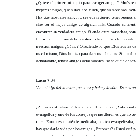
¿Quiere el primer principio para escoger amigos? Muéstre
mejores amigos, que nunca nos fallen, que siempre nos invit
Hay que mostrarse amigo. O sea que si quiero tener buenos 
sino ser el mejor amigo de alguien más. Cuando su menta
encontrar un verdadero amigo. Si anda entre borrachos, bor
Lo primero que uno debe mostrar es lo que Dios le ha dado 
nuestros amigos. ¿Cómo? Ofreciendo lo que Dios nos ha dad
usted mismo, Dios lo hizo para dar cosas buenas. Si usted e
demandante, tendrá amigos demandantes. No se queje de tene
Lucas 7:34
Vino el hijo del hombre que come y bebe y decían: Este es 
¿A quién criticaban? A Jesús. Pero El no era así. ¿Sabe cuá
evangélica y uno de los consejos que me dieron es que no tuv
tierra. Entonces a quién le predicaba, a quién evangelizaba
hay que dar la vida por los amigos. ¿Entonces? ¿Usted está pa