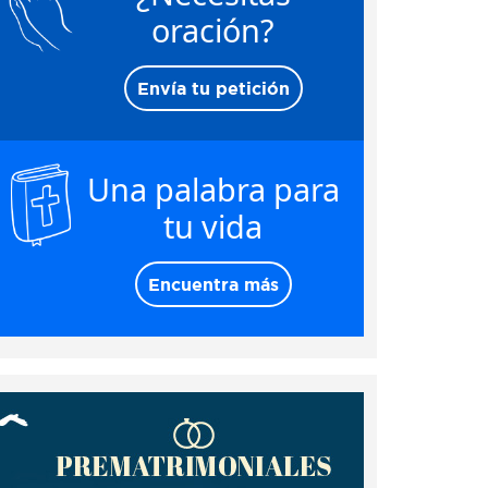
oración?
Envía tu petición
Una palabra para
tu vida
Encuentra más