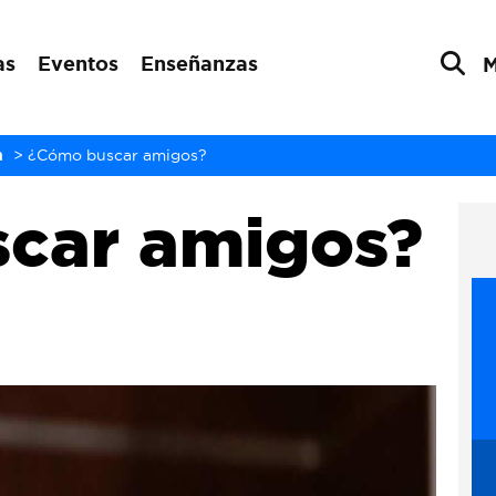
as
Eventos
Enseñanzas
n
>
¿Cómo buscar amigos?
car amigos?