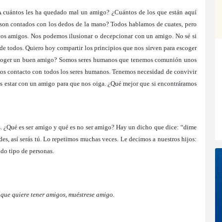
¿A cuántos les ha quedado mal un amigo? ¿Cu
á
ntos de los que están aquí
 son contados con los dedos de la mano? Todos hablamos de cuates, pero
s amigos. Nos podemos ilusionar o decepcionar con un amigo. No sé si
 de todos. Quiero hoy compartir los principios que nos sirven para escoger
 escoger un buen amigo? Somos seres humanos que tenemos comunión unos
emos contacto con todos los seres humanos. Tenemos necesidad de convivir
os estar con un amigo para que nos oiga. ¿Qué mejor que si encontráramos
. ¿Qué es ser amigo y qué es no ser amigo? Hay un dicho que dice: “dime
es, así serás tú. Lo repetimos muchas veces. Le decimos a nuestros hijos:
odo tipo de personas.
que quiere tener amigos, muéstrese amigo.