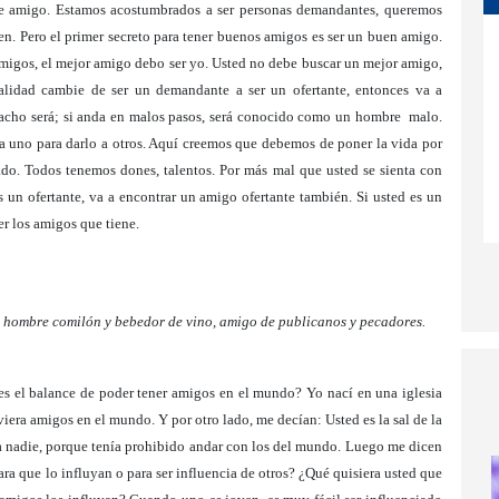
se amigo. Estamos acostumbrados a ser personas demandantes, queremos
en. Pero el primer secreto para tener buenos amigos es ser un buen amigo.
amigos, el mejor amigo debo ser yo. Usted no debe buscar un mejor amigo,
lidad cambie de ser un demandante a ser un ofertante, entonces va a
racho será; si anda en malos pasos, será conocido como un hombre malo.
a uno para darlo a otros. Aquí creemos que debemos de poner la vida por
o. Todos tenemos dones, talentos. Por más mal que usted se sienta con
s un ofertante, va a encontrar un amigo ofertante también. Si usted es un
r los amigos que tiene.
un hombre comilón y bebedor de vino, amigo de publicanos y pecadores.
l es el balance de poder tener amigos en el mundo? Yo nací en una iglesia
iera amigos en el mundo. Y por otro lado, me decían: Usted es la sal de la
, a nadie, porque tenía prohibido andar con los del mundo. Luego me dicen
ra que lo influyan o para ser influencia de otros? ¿Qué quisiera usted que