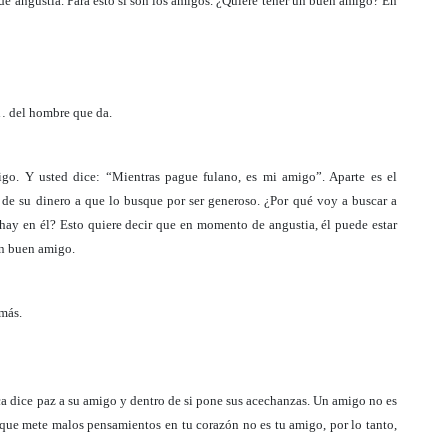
 angustia. Para esto sí son los amigos. ¿Quiere tener un buen amigo? En
… del hombre que da.
go. Y usted dice: “Mientras pague fulano, es mi amigo”. Aparte es el
de su dinero a que lo busque por ser generoso. ¿Por qué voy a buscar a
 hay en él? Esto quiere decir que en momento de angustia, él puede estar
un buen amigo.
emás.
oca dice paz a su amigo y dentro de si pone sus acechanzas. Un amigo no es
e que mete malos pensamientos en tu corazón no es tu amigo, por lo tanto,