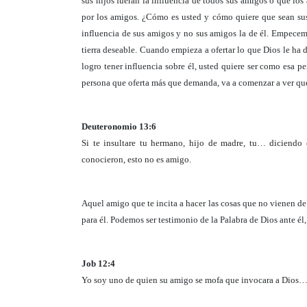
sus hijos fueran la influencia de todos sus amigos o que lo
por los amigos. ¿Cómo es usted y cómo quiere que sean sus 
influencia de sus amigos y no sus amigos la de él. Empecem
tierra deseable. Cuando empieza a ofertar lo que Dios le ha
logro tener influencia sobre él, usted quiere ser como esa 
persona que oferta más que demanda, va a comenzar a ver qué
Deuteronomio 13:6
Si te insultare tu hermano, hijo de madre, tu… diciendo 
conocieron, esto no es amigo.
Aquel amigo que te incita a hacer las cosas que no vienen de 
para él. Podemos ser testimonio de la Palabra de Dios ante él
Job 12:4
Yo soy uno de quien su amigo se mofa que invocara a Dios… 