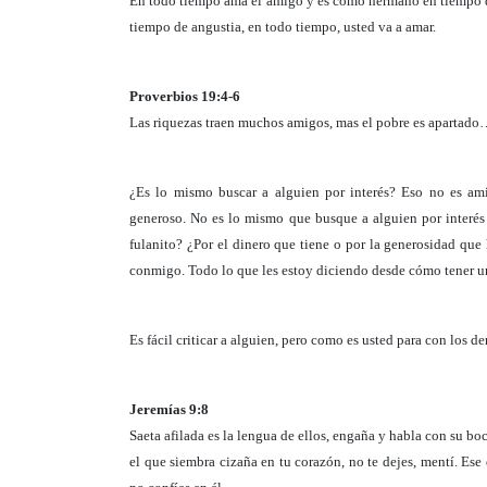
En todo tiempo ama el amigo y es como hermano en tiempo de
tiempo de angustia, en todo tiempo, usted va a amar.
Proverbios 19:4-6
Las riquezas traen muchos amigos, mas el pobre es apartado
¿Es lo mismo buscar a alguien por interés? Eso no es ami
generoso. No es lo mismo que busque a alguien por interés 
fulanito? ¿Por el dinero que tiene o por la generosidad que
conmigo. Todo lo que les estoy diciendo desde cómo tener 
Es fácil criticar a alguien, pero como es usted para con los d
Jeremías 9:8
Saeta afilada es la lengua de ellos, engaña y habla con su b
el que siembra cizaña en tu corazón, no te dejes, mentí. Es