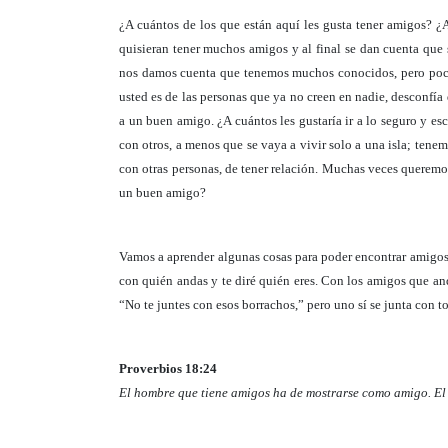
¿A cuántos de los que están aquí les gusta tener amigos? 
quisieran tener muchos amigos y al final se dan cuenta que
nos damos cuenta que tenemos muchos conocidos, pero poco
usted es de las personas que ya no creen en nadie, desconfía
a un buen amigo. ¿A cuántos les gustaría ir a lo seguro y
con otros, a menos que se vaya a vivir solo a una isla; ten
con otras personas, de tener relación. Muchas veces querem
un buen amigo?
Vamos a aprender algunas cosas para poder encontrar amigos
con quién andas y te diré quién eres. Con los amigos que and
“No te juntes con esos borrachos,” pero uno sí se junta con t
Proverbios 18:24
El hombre que tiene amigos ha de mostrarse como amigo. El 