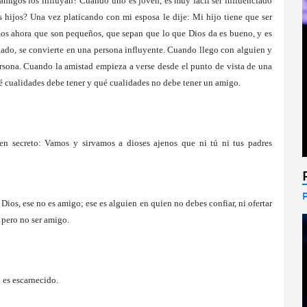
s amigos los influyan? Cuando uno es joven, es muy fácil ser influenciado
hijos? Una vez platicando con mi esposa le dije: Mi hijo tiene que ser
os ahora que son pequeños, que sepan que lo que Dios da es bueno, y es
 dado, se convierte en una persona influyente. Cuando llego con alguien y
persona. Cuando la amistad empieza a verse desde el punto de vista de una
 cualidades debe tener y qué cualidades no debe tener un amigo.
en secreto: Vamos y sirvamos a dioses ajenos que ni tú ni tus padres
Dios, ese no es amigo; ese es alguien en quien no debes confiar, ni ofertar
, pero no ser amigo.
es escarnecido.