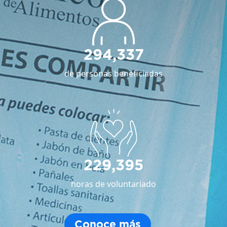
294,337
de personas beneficiadas
229,395
horas de voluntariado
Conoce más