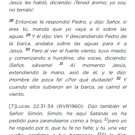
Jesús les habló, diciendo: ¡Tened ánimo; yo soy,
no temáis!
28
Entonces le respondió Pedro, y dijo: Señor, si
eres tú, manda que yo vaya a ti sobre las
29
aguas.
Y él dijo: Ven. Y descendiendo Pedro de
la barca, andaba sobre las aguas para ir a
30
Jesús.
Pero al ver el fuerte viento, tuvo miedo;
y comenzando a hundirse, dio voces, diciendo:
31
¡Señor, sálvame!
Al momento Jesús,
extendiendo la mano, asió de él, y le dijo:
32
¡Hombre de poca fe! ¿Por qué dudaste?
Y
cuando ellos subieron en la barca, se calmó el
viento.
[7]Lucas 22:31-34 (RVR1960):
Dijo también el
Señor: Simón, Simón, he aquí Satanás os ha
32
pedido para zarandearos como a trigo;
pero yo
he rogado por ti, que tu fe no falte; y tú, una vez
33