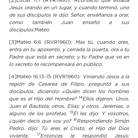
[2]Lucas 11:1 (RVR1960):
Aconteció que estaba
Jesús orando en un lugar, y cuando terminó, uno
de sus discípulos le dijo: Señor, enséñanos a orar,
como también Juan enseñó a sus
discípulos.
Mateo
[3]Mateo 6:6 (RVR1960):
Mas tú, cuando ores,
entra en tu aposento, y cerrada la puerta, ora a tu
Padre que está en secreto; y tu Padre que ve en
lo secreto te recompensará en público.
[4]Mateo 16:13-15 (RVR1960):
Viniendo Jesús a la
región de Cesarea de Filipo, preguntó a sus
discípulos, diciendo: ¿Quién dicen los hombres
14
que es el Hijo del Hombre?
Ellos dijeron: Unos,
Juan el Bautista; otros, Elías; y otros, Jeremías, o
15
alguno de los profetas.
Él les dijo: Y vosotros,
16
¿quién decís que soy yo?
Respondiendo Simón
Pedro, dijo: Tú eres el Cristo, el Hijo del Dios
17
viviente.
Entonces le respondió Jesús: