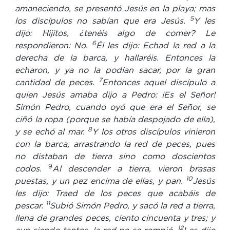
amaneciendo, se presentó Jesús en la playa; mas
5
los discípulos no sabían que era Jesús.
Y les
dijo: Hijitos, ¿tenéis algo de comer? Le
6
respondieron: No.
Él les dijo: Echad la red a la
derecha de la barca, y hallaréis. Entonces la
echaron, y ya no la podían sacar, por la gran
7
cantidad de peces.
Entonces aquel discípulo a
quien Jesús amaba dijo a Pedro: ¡Es el Señor!
Simón Pedro, cuando oyó que era el Señor, se
ciñó la ropa (porque se había despojado de ella),
8
y se echó al mar.
Y los otros discípulos vinieron
con la barca, arrastrando la red de peces, pues
no distaban de tierra sino como doscientos
9
codos.
Al descender a tierra, vieron brasas
10
puestas, y un pez encima de ellas, y pan.
Jesús
les dijo: Traed de los peces que acabáis de
11
pescar.
Subió Simón Pedro, y sacó la red a tierra,
llena de grandes peces, ciento cincuenta y tres; y
12