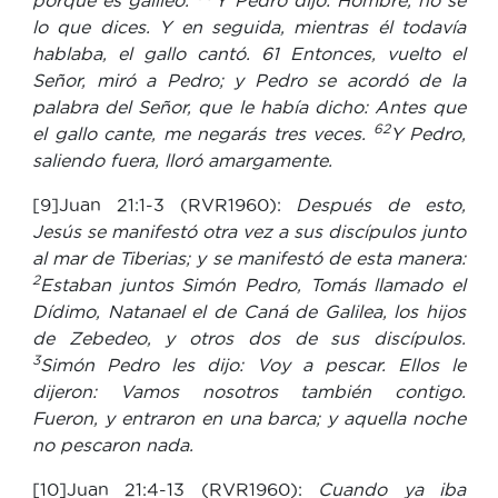
porque es galileo.
Y Pedro dijo: Hombre, no sé
lo que dices. Y en seguida, mientras él todavía
hablaba, el gallo cantó. 61 Entonces, vuelto el
Señor, miró a Pedro; y Pedro se acordó de la
palabra del Señor, que le había dicho: Antes que
62
el gallo cante, me negarás tres veces.
Y Pedro,
saliendo fuera, lloró amargamente.
[9]Juan 21:1-3 (RVR1960):
Después de esto,
Jesús se manifestó otra vez a sus discípulos junto
al mar de Tiberias; y se manifestó de esta manera:
2
Estaban juntos Simón Pedro, Tomás llamado el
Dídimo, Natanael el de Caná de Galilea, los hijos
de Zebedeo, y otros dos de sus discípulos.
3
Simón Pedro les dijo: Voy a pescar. Ellos le
dijeron: Vamos nosotros también contigo.
Fueron, y entraron en una barca; y aquella noche
no pescaron nada.
[10]Juan 21:4-13 (RVR1960):
Cuando ya iba