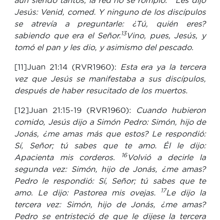
aun siendo tantos, la red no se rompió.
Les dijo
Jesús: Venid, comed. Y ninguno de los discípulos
se atrevía a preguntarle: ¿Tú, quién eres?
13
sabiendo que era el Señor.
Vino, pues, Jesús, y
tomó el pan y les dio, y asimismo del pescado.
[11]Juan 21:14 (RVR1960):
Esta era ya la tercera
vez que Jesús se manifestaba a sus discípulos,
después de haber resucitado de los muertos.
[12]Juan 21:15-19 (RVR1960):
Cuando hubieron
comido, Jesús dijo a Simón Pedro: Simón, hijo de
Jonás, ¿me amas más que estos? Le respondió:
Sí, Señor; tú sabes que te amo. Él le dijo:
16
Apacienta mis corderos.
Volvió a decirle la
segunda vez: Simón, hijo de Jonás, ¿me amas?
Pedro le respondió: Sí, Señor; tú sabes que te
17
amo. Le dijo: Pastorea mis ovejas.
Le dijo la
tercera vez: Simón, hijo de Jonás, ¿me amas?
Pedro se entristeció de que le dijese la tercera