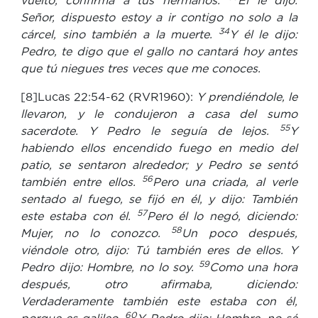
vuelto, confirma a tus hermanos.
Él le dijo:
Señor, dispuesto estoy a ir contigo no solo a la
34
cárcel, sino también a la muerte.
Y él le dijo:
Pedro, te digo que el gallo no cantará hoy antes
que tú niegues tres veces que me conoces.
[8]Lucas 22:54-62 (RVR1960):
Y prendiéndole, le
llevaron, y le condujeron a casa del sumo
55
sacerdote. Y Pedro le seguía de lejos.
Y
habiendo ellos encendido fuego en medio del
patio, se sentaron alrededor; y Pedro se sentó
56
también entre ellos.
Pero una criada, al verle
sentado al fuego, se fijó en él, y dijo: También
57
este estaba con él.
Pero él lo negó, diciendo:
58
Mujer, no lo conozco.
Un poco después,
viéndole otro, dijo: Tú también eres de ellos. Y
59
Pedro dijo: Hombre, no lo soy.
Como una hora
después, otro afirmaba, diciendo:
Verdaderamente también este estaba con él,
60