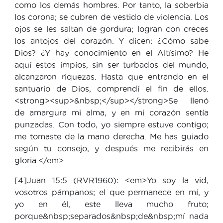
como los demás hombres. Por tanto, la soberbia
los corona; se cubren de vestido de violencia. Los
ojos se les saltan de gordura; logran con creces
los antojos del corazón. Y dicen: ¿Cómo sabe
Dios? ¿Y hay conocimiento en el Altísimo? He
aquí estos impíos, sin ser turbados del mundo,
alcanzaron riquezas. Hasta que entrando en el
santuario de Dios, comprendí el fin de ellos.
<strong><sup>&nbsp;</sup></strong>Se llenó
de amargura mi alma, y en mi corazón sentía
punzadas. Con todo, yo siempre estuve contigo;
me tomaste de la mano derecha. Me has guiado
según tu consejo, y después me recibirás en
gloria.</em>
[4]Juan 15:5 (RVR1960): <em>Yo soy la vid,
vosotros pámpanos; el que permanece en mí, y
yo en él, este lleva mucho fruto;
porque&nbsp;separados&nbsp;de&nbsp;mí nada