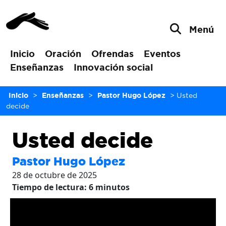
Menú
Inicio
Oración
Ofrendas
Eventos
Enseñanzas
Innovación social
Inicio
>
Enseñanzas
>
Pastor Hugo López
>
Usted
decide
Usted decide
Pastor Hugo López
28 de octubre de 2025
Tiempo de lectura:
6
minutos