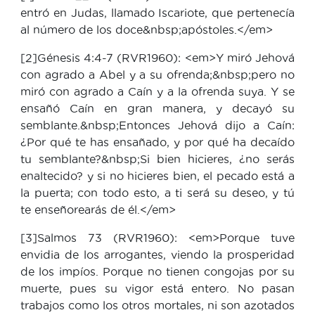
entró en Judas, llamado Iscariote, que pertenecía
al número de los doce&nbsp;apóstoles.</em>
[2]Génesis 4:4-7 (RVR1960): <em>Y miró Jehová
con agrado a Abel y a su ofrenda;&nbsp;pero no
miró con agrado a Caín y a la ofrenda suya. Y se
ensañó Caín en gran manera, y decayó su
semblante.&nbsp;Entonces Jehová dijo a Caín:
¿Por qué te has ensañado, y por qué ha decaído
tu semblante?&nbsp;Si bien hicieres, ¿no serás
enaltecido? y si no hicieres bien, el pecado está a
la puerta; con todo esto, a ti será su deseo, y tú
te enseñorearás de él.</em>
[3]Salmos 73 (RVR1960): <em>Porque tuve
envidia de los arrogantes, viendo la prosperidad
de los impíos. Porque no tienen congojas por su
muerte, pues su vigor está entero. No pasan
trabajos como los otros mortales, ni son azotados