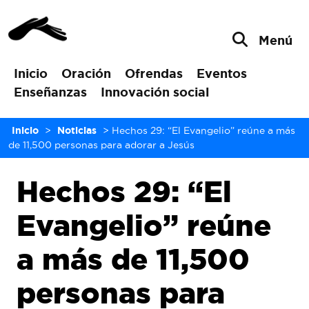
Menú
Inicio
Oración
Ofrendas
Eventos
Enseñanzas
Innovación social
Inicio
>
Noticias
>
Hechos 29: “El Evangelio” reúne a más
de 11,500 personas para adorar a Jesús
Hechos 29: “El
Evangelio” reúne
a más de 11,500
personas para