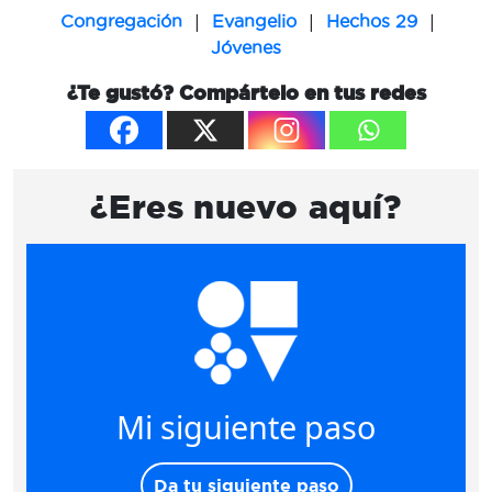
|
|
|
Congregación
Evangelio
Hechos 29
Jóvenes
¿Te gustó? Compártelo en tus redes
¿Eres nuevo aquí?
Mi siguiente paso
Da tu siguiente paso