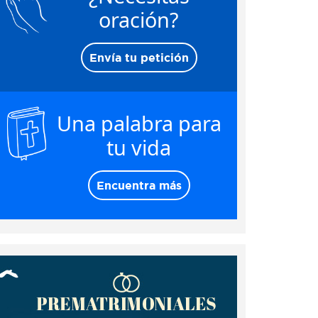
oración?
Envía tu petición
Una palabra para
tu vida
Encuentra más