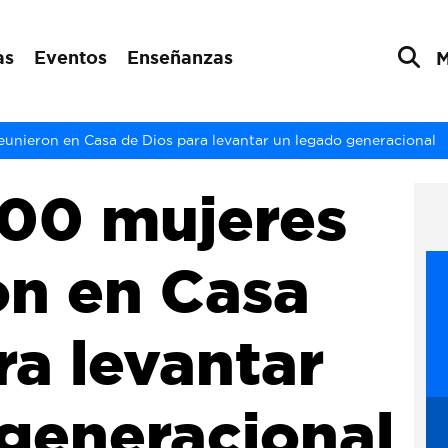
as
Eventos
Enseñanzas
eunieron en Casa de Dios para levantar un legado generacional
600 mujeres
on en Casa
ra levantar
generacional