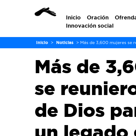
Inicio
Oración
Ofrend
Innovación social
Inicio
>
Noticias
>
Más de 3,600 mujeres se r
Más de 3,
se reunier
de Dios pa
un legado 