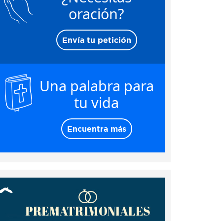
oración?
Envía tu petición
Una palabra para
tu vida
Encuentra más