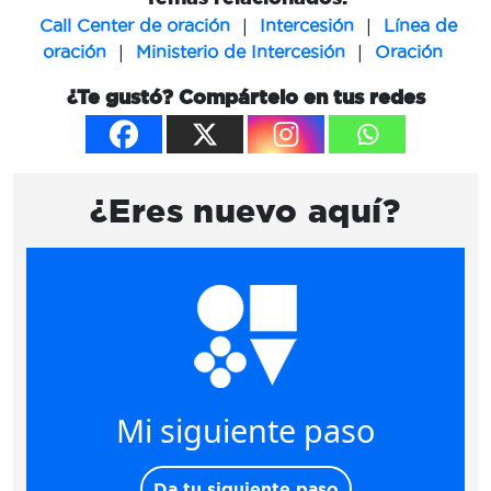
|
|
Call Center de oración
Intercesión
Línea de
|
|
oración
Ministerio de Intercesión
Oración
¿Te gustó? Compártelo en tus redes
¿Eres nuevo aquí?
Mi siguiente paso
Da tu siguiente paso