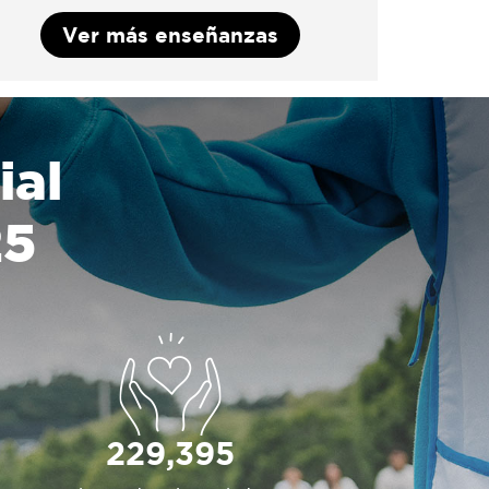
Ver más enseñanzas
ial
25
229,395