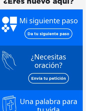
¿Eres nuevo aquí?
Mi siguiente paso
Da tu siguiente paso
¿Necesitas
oración?
Envía tu petición
Una palabra para
tu vida