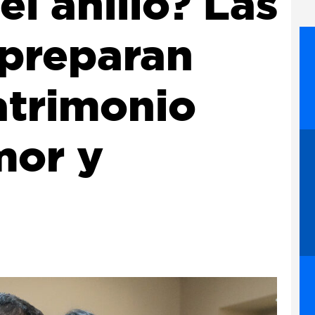
el anillo? Las
 preparan
atrimonio
mor y