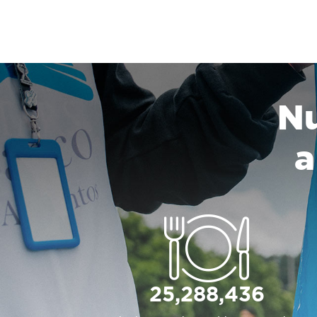
Nu
a
25,288,436