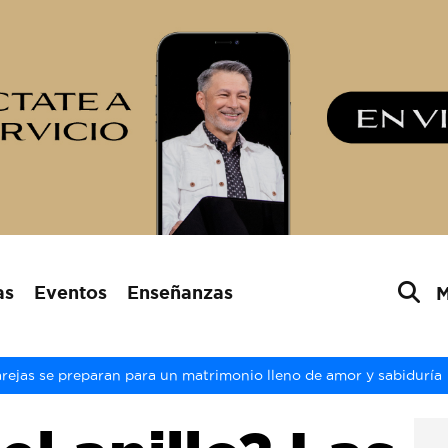
as
Eventos
Enseñanzas
parejas se preparan para un matrimonio lleno de amor y sabiduría