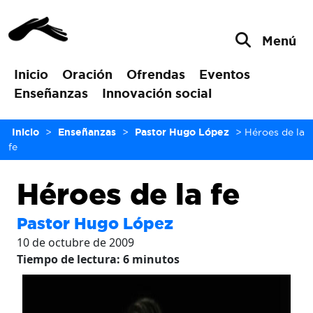
Menú
Inicio
Oración
Ofrendas
Eventos
Enseñanzas
Innovación social
Inicio
>
Enseñanzas
>
Pastor Hugo López
>
Héroes de la
fe
Héroes de la fe
Pastor Hugo López
10 de octubre de 2009
Tiempo de lectura:
6
minutos