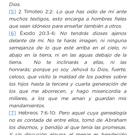
Dios.
[5]
2 Timoteo 2:2:
Lo que has oído de mí ante
muchos testigos, esto encarga a hombres fieles
que sean idóneos para enseñar también a otros.
[6]
Éxodo 20:3-6:
No tendrás dioses ajenos
delante de mí. No te harás imagen, ni ninguna
semejanza de lo que esté arriba en el cielo, ni
abajo en la tierra, ni en las aguas debajo de la
tierra.
No te inclinarás a ellas, ni las
honrarás; porque yo soy Jehová tu Dios, fuerte,
celoso, que visito la maldad de los padres sobre
los hijos hasta la tercera y cuarta generación de
los que me aborrecen, y hago misericordia a
millares, a los que me aman y guardan mis
mandamientos.
[7]
Hebreos 7:6-10:
Pero aquel cuya genealogía
no es contada de entre ellos, tomó de Abraham
los diezmos, y bendijo al que tenía las promesas.
Y sin discusión alguna, el menor es bendecido