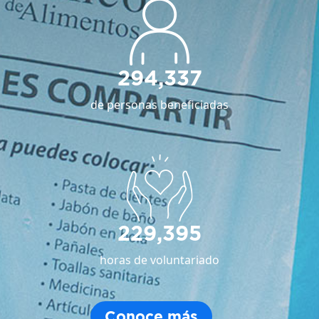
294,337
de personas beneficiadas
229,395
horas de voluntariado
Conoce más