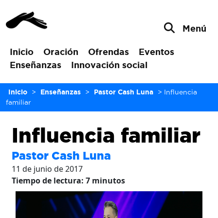
Menú
Inicio
Oración
Ofrendas
Eventos
Enseñanzas
Innovación social
Inicio
>
Enseñanzas
>
Pastor Cash Luna
>
Influencia
familiar
Influencia familiar
Pastor Cash Luna
11 de junio de 2017
Tiempo de lectura:
7
minutos