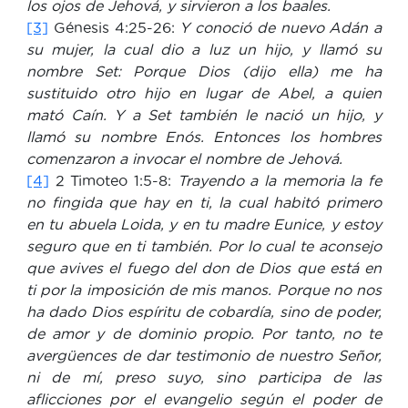
los ojos de Jehová, y sirvieron a los baales.
[3]
Génesis 4:25-26:
Y conoció de nuevo Adán a
su mujer, la cual dio a luz un hijo, y llamó su
nombre Set: Porque Dios (dijo ella) me ha
sustituido otro hijo en lugar de Abel, a quien
mató Caín. Y a Set también le nació un hijo, y
llamó su nombre Enós. Entonces los hombres
comenzaron a invocar el nombre de Jehová.
[4]
2 Timoteo 1:5-8:
Trayendo a la memoria la fe
no fingida que hay en ti, la cual habitó primero
en tu abuela Loida, y en tu madre Eunice, y estoy
seguro que en ti también. Por lo cual te aconsejo
que avives el fuego del don de Dios que está en
ti por la imposición de mis manos. Porque no nos
ha dado Dios espíritu de cobardía, sino de poder,
de amor y de dominio propio. Por tanto, no te
avergüences de dar testimonio de nuestro Señor,
ni de mí, preso suyo, sino participa de las
aflicciones por el evangelio según el poder de