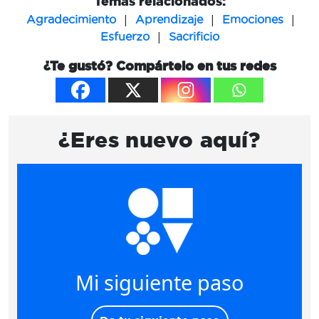
Temas relacionados:
|
|
|
Agradecimiento
Aprendizaje
Emociones
|
Esfuerzo
Sacrificio
¿Te gustó? Compártelo en tus redes
¿Eres nuevo aquí?
Mi siguiente paso