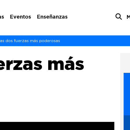
as
Eventos
Enseñanzas
as dos fuerzas más poderosas
erzas más