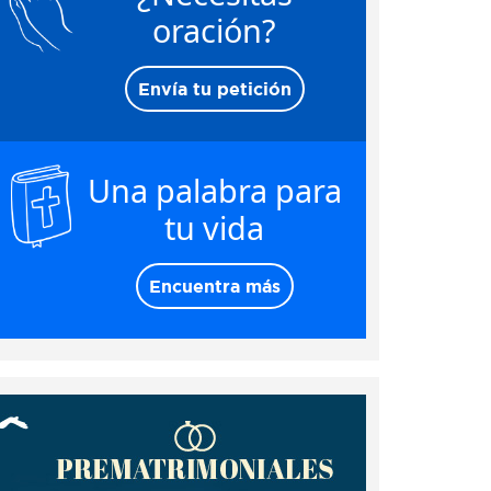
oración?
Envía tu petición
Una palabra para
tu vida
Encuentra más