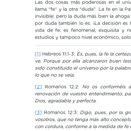
Las dos cosas más poderosas en el unive
llama “fe” y la otra “duda”. La fe en la P
invisible; pero la duda más bien la ahoga. 
por duda también lo es. ¡La decisión es t
vida de fe: es fenomenal, exquisita y 
estudios y tampoco nivel económico, solo
[1]
Hebreos 11:1-3:
Es, pues, la fe la certe
ve.
Porque por ella alcanzaron buen tes
sido constituido el universo por la pala
lo que no se veía.
[2]
Romanos 12:2:
No os conforméis a
renovación de vuestro entendimiento, p
Dios, agradable y perfecta.
[3]
Romanos 12:3:
Digo, pues, por la g
vosotros, que no tenga más alto concepto 
con cordura, conforme a la medida de fe 