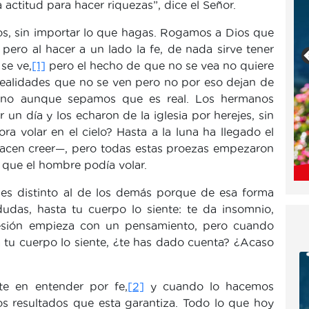
actitud para hacer riquezas”, dice el Señor.
ios, sin importar lo que hagas. Rogamos a Dios que
, pero al hacer a un lado la fe, de nada sirve tener
 se ve,
[1]
pero el hecho de que no se vea no quiere
 realidades que no se ven pero no por eso dejan de
geno aunque sepamos que es real. Los hermanos
un día y los echaron de la iglesia por herejes, sin
 volar en el cielo? Hasta a la luna ha llegado el
acen creer—, pero todas estas proezas empezaron
que el hombre podía volar.
 es distinto al de los demás porque de esa forma
dudas, hasta tu cuerpo lo siente: te da insomnio,
resión empieza con un pensamiento, pero cuando
 tu cuerpo lo siente, ¿te has dado cuenta? ¿Acaso
te en entender por fe,
[2]
y cuando lo hacemos
s resultados que esta garantiza. Todo lo que hoy