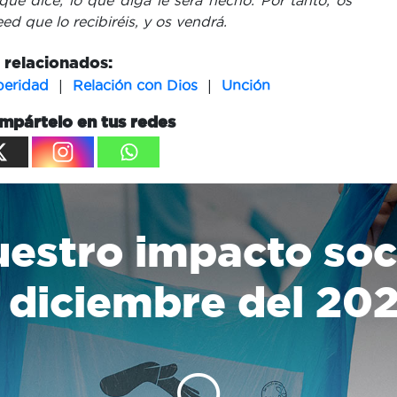
que dice, lo que diga le será hecho. Por tanto, os
ed que lo recibiréis, y os vendrá.
relacionados:
|
|
peridad
Relación con Dios
Unción
mpártelo en tus redes
estro impacto soc
 diciembre del 20