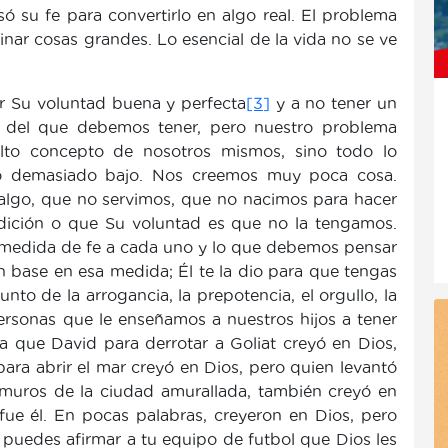
ó su fe para convertirlo en algo real. El problema
nar cosas grandes. Lo esencial de la vida no se ve
r Su voluntad buena y perfecta
[3]
y a no tener un
 del que debemos tener, pero nuestro problema
lto concepto de nosotros mismos, sino todo lo
to demasiado bajo. Nos creemos muy poca cosa.
lgo, que no servimos, que no nacimos para hacer
dición o que Su voluntad es que no la tengamos.
na medida de fe a cada uno y lo que debemos pensar
base en esa medida; Él te la dio para que tengas
unto de la arrogancia, la prepotencia, el orgullo, la
ersonas que le enseñamos a nuestros hijos a tener
 que David para derrotar a Goliat creyó en Dios,
para abrir el mar creyó en Dios, pero quien levantó
os muros de la ciudad amurallada, también creyó en
 fue él. En pocas palabras, creyeron en Dios, pero
 puedes afirmar a tu equipo de futbol que Dios les