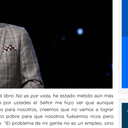
l libro
No es por vista
, he estado metido aún más
o por ustedes el Señor me hizo ver que aunque
uro para nosotros, creemos que no vamos a lograr
zo pobre para que nosotros fuésemos ricos pero
 “El problema de mi gente no es un empleo, sino