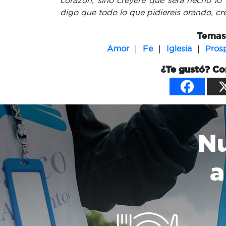
corazón, sino creyere que será hecho lo 
digo que todo lo que pidiereis orando, cre
Temas 
|
|
|
Amor
Fe
Iglesia
Pros
¿Te gustó? Co
Nu
a