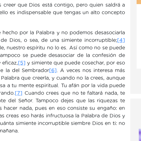
s creer que Dios está contigo, pero quien saldrá a
a ello es indispensable que tengas un alto concepto
e hecho por la Palabra y no podemos desasociarla
 de Dios, o sea, de una simiente incorruptible;
[4]
e, nuestro espíritu no lo es. Así como no se puede
, tampoco se puede desasociar de la confesión de
 eficaz,
[5]
y simiente que puede cosechar, por eso
ue la del Sembrador
[6]
. A veces nos interesa más
u Palabra que creerla, y cuando no la crees, aunque
sa a tu mente espiritual. Tu afán por la vida puede
rando.
[7]
Cuando crees que no te faltará nada, te
ente del Señor. Tampoco dejes que las riquezas te
s hacer nada, pues en eso consiste su engaño: en
s creas eso harás infructuosa la Palabra de Dios y
uánta simiente incorruptible siembre Dios en ti: no
 mañana.