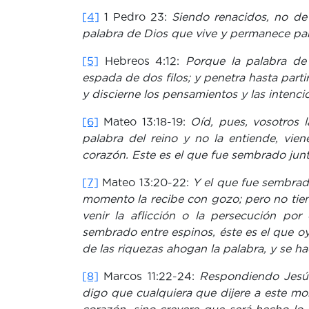
[4]
1 Pedro 23:
Siendo renacidos, no de s
palabra de Dios que vive y permanece pa
[5]
Hebreos 4:12:
Porque la palabra de
espada de dos filos; y penetra hasta partir
y discierne los pensamientos y las intenci
[6]
Mateo 13:18-19:
Oíd, pues, vosotros 
palabra del reino y no la entiende, vie
corazón. Este es el que fue sembrado junt
[7]
Mateo 13:20-22:
Y el que fue sembrado
momento la recibe con gozo; pero no tiene
venir la aflicción o la persecución por
sembrado entre espinos, éste es el que oye
de las riquezas ahogan la palabra, y se ha
[8]
Marcos 11:22-24:
Respondiendo Jesús,
digo que cualquiera que dijere a este mo