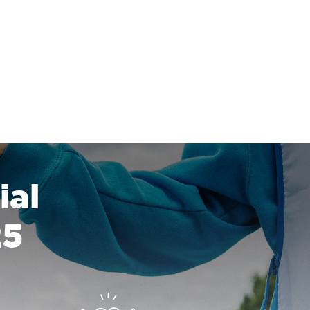
ial
25