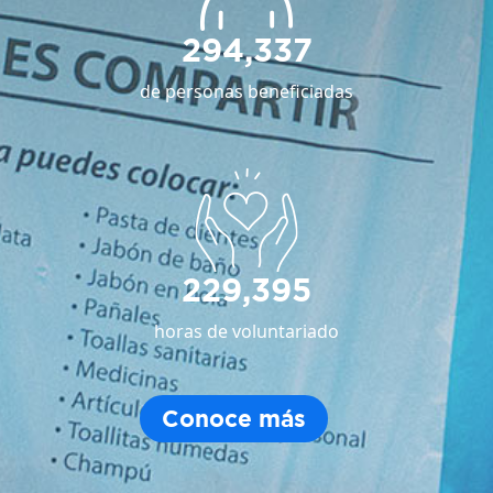
294,337
de personas beneficiadas
229,395
horas de voluntariado
Conoce más