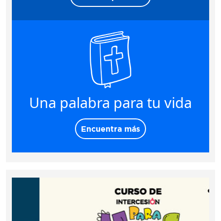
Una palabra para tu vida
Encuentra más