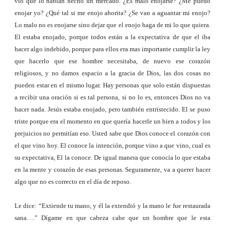
vio que lo habían hecho un mercado. ¿Es malo enojarse? ¿Me puedo
enojar yo? ¿Qué tal si me enojo ahorita? ¿Se van a aguantar mi enojo?
Lo malo no es enojarse sino dejar que el enojo haga de mi lo que quiera.
El estaba enojado, porque todos están a la expectativa de que el iba
hacer algo indebido, porque para ellos era mas importante cumplir la ley
que hacerlo que ese hombre necesitaba, de nuevo ese corazón
religiosos, y no damos espacio a la gracia de Dios, las dos cosas no
pueden estar en el mismo lugar. Hay personas que solo están dispuestas
a recibir una oración si es tal persona, si no lo es, entonces Dios no va
hacer nada. Jesús estaba enojado, pero también entristecido. El se puso
triste porque era el momento en que quería hacerle un bien a todos y los
prejuicios no permitían eso. Usted sabe que Dios conoce el corazón con
el que vino hoy. El conoce la intención, porque vino a que vino, cual es
su expectativa, El la conoce. De igual manera que conocía lo que estaba
en la mente y corazón de esas personas. Seguramente, va a querer hacer
algo que no es correcto en el día de reposo.
Le dice: “Extiende tu mano, y él la extendió y la mano le fue restaurada
sana….” Dígame en que cabeza cabe que un hombre que le esta