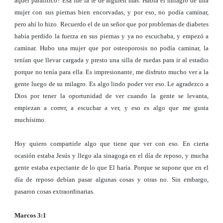
aquel paralítico? Esa fue la fe de alguien más. Había el milagro de una
mujer con sus piernas bien encorvadas, y por eso, no podía caminar,
pero ahí lo hizo. Recuerdo el de un señor que por problemas de diabetes
había perdido la fuerza en sus piernas y ya no escuchaba, y empezó a
caminar. Hubo una mujer que por osteoporosis no podía caminar, la
tenían que llevar cargada y presto una silla de ruedas para ir al estadio
porque no tenía para ella. Es impresionante, me disfruto mucho ver a la
gente luego de su milagro. Es algo lindo poder ver eso. Le agradezco a
Dios por tener la oportunidad de ver cuando la gente se levanta,
empiezan a correr, a escuchar a ver, y eso es algo que me gusta
muchísimo.
Hoy quiero compartirle algo que tiene que ver con eso. En cierta
ocasión estaba Jesús y llego ala sinagoga en el día de reposo, y mucha
gente estaba expectante de lo que El haría. Porque se supone que en el
día de reposo debían pasar algunas cosas y otras no. Sin embargo,
pasaron cosas extraordinarias.
Marcos 3:1