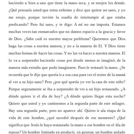
haciendo u bien a uno que tiene la mano seca, y se enojen los demás.
¿Qué pensaría usted que entra enfermo y dice que quiere ser sano, y yo
me enojo, porque tuviste la osadía de interrumpir al que estaba
predicando? Pero fui sano, y te digo: A mí no me importa. Estamos
muchas veces tan enmarcados que no damos espacio a la gracia y favor
de Dios. ¿Sabe cuál es nuestro mayor problema? Queremos que Dios
haga las cosas a nuestra manera, y no a la manera de El. Y Dios tiene
muchas formas de hacer las cosas. Y no las va hacer a nuestra manera. El
lo va a sorprender haciendo cosas por donde menos se imaginó, de la
manera más extraña que pudo imaginarse. Pues le restauró la mano. ¿Se
recuerda que le dije que quería ir a esa casa para ver el rostro de la mamá
al ver a su hijo sano? Pero ¿por qué quería yo ver la cara de este niño?
Porque seguramente se iba a sorprender de ver a un hijo restaurado. ¿A
dónde quiero ir el día de hoy? ¿A dónde quiero llegar esta noche?
Quiero que usted y yo caminemos a la segunda parte de este milagro.
Hay una segunda parte, pero no aparece ahí. Quiero ir ala etapa de la
vida de este hombre, ¿qué sucedió después de ese momento? ¿Qué
significa que Jesús le haya restaurado la mano a ese hombre en el día de
reposo? Un hombre limitado en producir, en generar, un hombre aislado