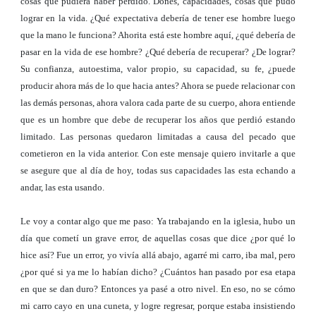
cosas que pudiera haber perdido. Dones, capacidades, cosas que pudo
lograr en la vida. ¿Qué expectativa debería de tener ese hombre luego
que la mano le funciona? Ahorita está este hombre aquí, ¿qué debería de
pasar en la vida de ese hombre? ¿Qué debería de recuperar? ¿De lograr?
Su confianza, autoestima, valor propio, su capacidad, su fe, ¿puede
producir ahora más de lo que hacia antes? Ahora se puede relacionar con
las demás personas, ahora valora cada parte de su cuerpo, ahora entiende
que es un hombre que debe de recuperar los años que perdió estando
limitado. Las personas quedaron limitadas a causa del pecado que
cometieron en la vida anterior. Con este mensaje quiero invitarle a que
se asegure que al día de hoy, todas sus capacidades las esta echando a
andar, las esta usando.
Le voy a contar algo que me paso: Ya trabajando en la iglesia, hubo un
día que cometí un grave error, de aquellas cosas que dice ¿por qué lo
hice así? Fue un error, yo vivía allá abajo, agarré mi carro, iba mal, pero
¿por qué si ya me lo habían dicho? ¿Cuántos han pasado por esa etapa
en que se dan duro? Entonces ya pasé a otro nivel. En eso, no se cómo
mi carro cayo en una cuneta, y logre regresar, porque estaba insistiendo