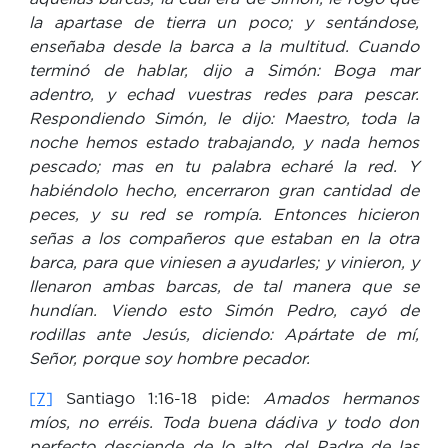
la apartase de tierra un poco; y sentándose,
enseñaba desde la barca a la multitud. Cuando
terminó de hablar, dijo a Simón: Boga mar
adentro, y echad vuestras redes para pescar.
Respondiendo Simón, le dijo: Maestro, toda la
noche hemos estado trabajando, y nada hemos
pescado; mas en tu palabra echaré la red. Y
habiéndolo hecho, encerraron gran cantidad de
peces, y su red se rompía. Entonces hicieron
señas a los compañeros que estaban en la otra
barca, para que viniesen a ayudarles; y vinieron, y
llenaron ambas barcas, de tal manera que se
hundían. Viendo esto Simón Pedro, cayó de
rodillas ante Jesús, diciendo: Apártate de mí,
Señor, porque soy hombre pecador.
[7]
Santiago 1:16-18 pide:
Amados hermanos
míos, no erréis. Toda buena dádiva y todo don
perfecto desciende de lo alto, del Padre de las