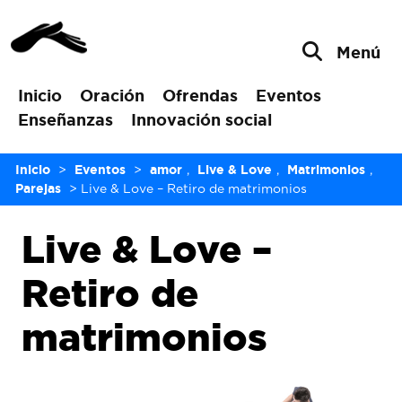
Menú
Inicio
Oración
Ofrendas
Eventos
Enseñanzas
Innovación social
Inicio
>
Eventos
>
amor
,
Live & Love
,
Matrimonios
,
Parejas
>
Live & Love – Retiro de matrimonios
Live & Love –
Retiro de
matrimonios