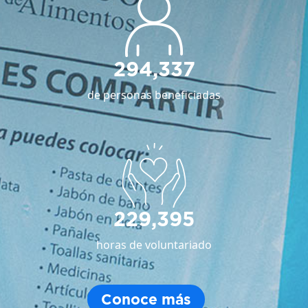
294,337
de personas beneficiadas
229,395
horas de voluntariado
Conoce más