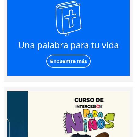
Una palabra para tu vida
Encuentra más