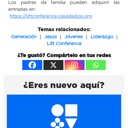
Los padres de familia pueden adquirir las
entradas en:
https://liftconference.casadedios.org
Temas relacionados:
|
|
|
|
Generación
Jesús
Jóvenes
Liderazgo
Lift Conference
¿Te gustó? Compártelo en tus redes
¿Eres nuevo aquí?