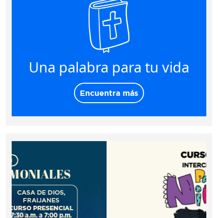
Una palabra para tu vida
Encuentra más